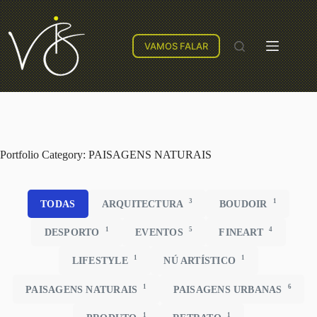
VAMOS FALAR
Portfolio Category: PAISAGENS NATURAIS
3
1
TODAS
ARQUITECTURA
BOUDOIR
1
5
4
DESPORTO
EVENTOS
FINEART
1
1
LIFESTYLE
NÚ ARTÍSTICO
1
6
PAISAGENS NATURAIS
PAISAGENS URBANAS
1
1