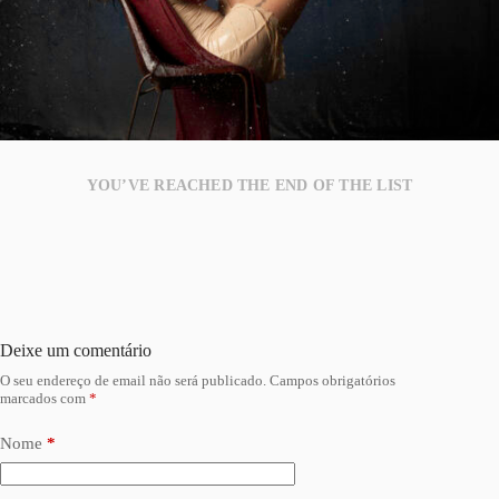
YOU’VE REACHED THE END OF THE LIST
Deixe um comentário
O seu endereço de email não será publicado.
Campos obrigatórios
marcados com
*
Nome
*