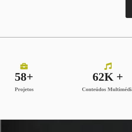
58
+
62
K +
Projetos
Conteúdos Multimédi