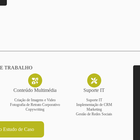
DE TRABALHO
Conteúdo Multimédia
Suporte IT
Criação de Imagens e Video
Suporte IT
Fotografia de Retrato Corporativo
Implementação de CRM
Copywriting
Marketing
Gestão de Redes Sociais
 o Estudo de Caso