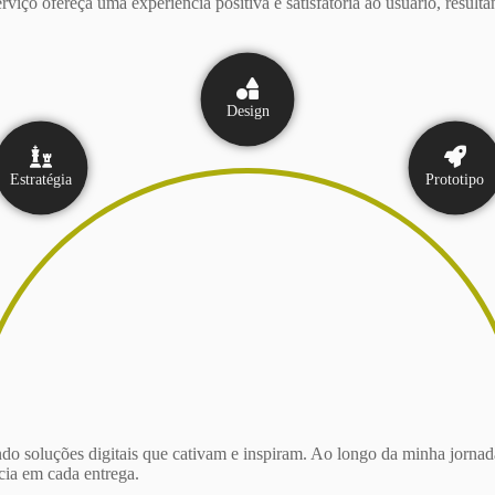
erviço ofereça uma experiência positiva e satisfatória ao usuário, resul
Design
Estratégia
Prototipo
ndo soluções digitais que cativam e inspiram. Ao longo da minha jornada
cia em cada entrega.