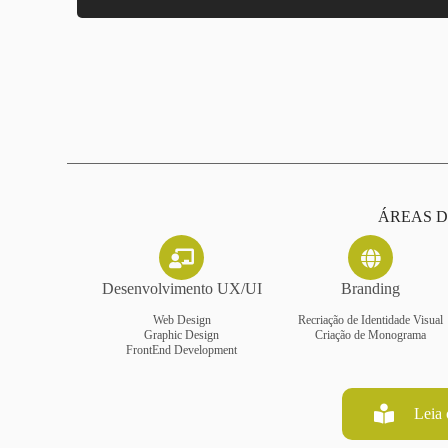
ÁREAS 
Desenvolvimento UX/UI
Branding
Web Design
Recriação de Identidade Visual
Graphic Design
Criação de Monograma
FrontEnd Development
Leia