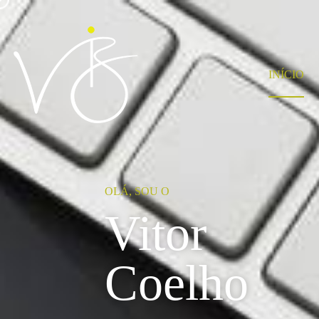
INÍCIO
OLÁ, SOU O
Vitor
Coelho