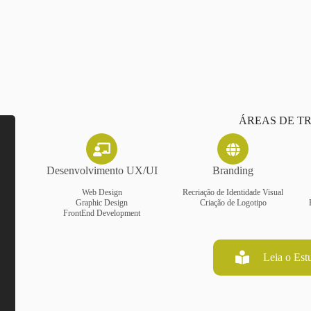
ÁREAS DE T
Desenvolvimento UX/UI
Branding
Web Design
Recriação de Identidade Visual
Graphic Design
Criação de Logotipo
FrontEnd Development
Leia o Est