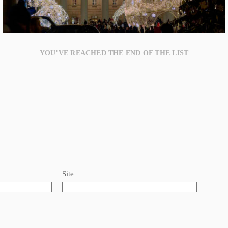
YOU’VE REACHED THE END OF THE LIST
Site