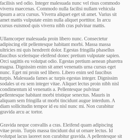
facilisis sed odio. Integer malesuada nunc vel risus commodo
viverra maecenas. Commodo nulla facilisi nullam vehicula
ipsum a arcu cursus. Viverra aliquet eget sit amet. Varius sit
amet mattis vulputate enim nulla aliquet porttitor. In arcu
cursus euismod quis viverra nibh cras pulvinar mattis.
Ullamcorper malesuada proin libero nunc. Consectetur
adipiscing elit pellentesque habitant morbi. Massa massa
ultricies mi quis hendrerit dolor. Egestas fringilla phasellus
faucibus scelerisque eleifend donec pretium vulputate sapien.
Orci sagittis eu volutpat odio. Egestas pretium aenean pharetra
magna. Dignissim enim sit amet venenatis urna cursus eget
nunc. Eget mi proin sed libero. Libero enim sed faucibus
turpis. Malesuada fames ac turpis egestas integer. Dignissim
sodales ut eu sem integer vitae. Aliquet lectus proin nibh nisl
condimentum id venenatis a. Pellentesque pulvinar
pellentesque habitant morbi tristique senectus. Mauris in
aliquam sem fringilla ut morbi tincidunt augue interdum. A
diam sollicitudin tempor id eu nisl nunc mi. Non curabitur
gravida arcu ac tortor.
Gravida neque convallis a cras. Eleifend quam adipiscing
vitae proin. Turpis massa tincidunt dui ut ornare lectus. Id
volutpat lacus laoreet non curabitur gravida. A pellentesque sit