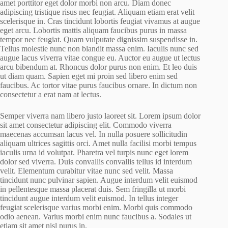
amet porttitor eget dolor morbi non arcu. Diam donec
adipiscing tristique risus nec feugiat. Aliquam etiam erat velit
scelerisque in. Cras tincidunt lobortis feugiat vivamus at augue
eget arcu. Lobortis mattis aliquam faucibus purus in massa
tempor nec feugiat. Quam vulputate dignissim suspendisse in.
Tellus molestie nunc non blandit massa enim. Iaculis nunc sed
augue lacus viverra vitae congue eu. Auctor eu augue ut lectus
arcu bibendum at. Rhoncus dolor purus non enim. Et leo duis
ut diam quam. Sapien eget mi proin sed libero enim sed
faucibus. Ac tortor vitae purus faucibus ornare. In dictum non
consectetur a erat nam at lectus.
Semper viverra nam libero justo laoreet sit. Lorem ipsum dolor
sit amet consectetur adipiscing elit. Commodo viverra
maecenas accumsan lacus vel. In nulla posuere sollicitudin
aliquam ultrices sagittis orci. Amet nulla facilisi morbi tempus
iaculis urna id volutpat. Pharetra vel turpis nunc eget lorem
dolor sed viverra. Duis convallis convallis tellus id interdum
velit. Elementum curabitur vitae nunc sed velit. Massa
tincidunt nunc pulvinar sapien. Augue interdum velit euismod
in pellentesque massa placerat duis. Sem fringilla ut morbi
tincidunt augue interdum velit euismod. In tellus integer
feugiat scelerisque varius morbi enim. Morbi quis commodo
odio aenean. Varius morbi enim nunc faucibus a. Sodales ut
etiam sit amet nisl purus in.