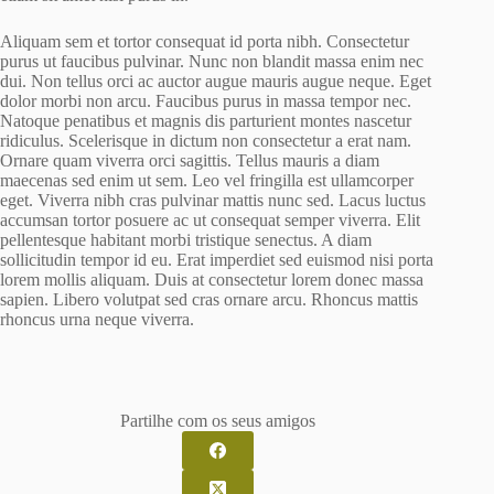
Aliquam sem et tortor consequat id porta nibh. Consectetur
purus ut faucibus pulvinar. Nunc non blandit massa enim nec
dui. Non tellus orci ac auctor augue mauris augue neque. Eget
dolor morbi non arcu. Faucibus purus in massa tempor nec.
Natoque penatibus et magnis dis parturient montes nascetur
ridiculus. Scelerisque in dictum non consectetur a erat nam.
Ornare quam viverra orci sagittis. Tellus mauris a diam
maecenas sed enim ut sem. Leo vel fringilla est ullamcorper
eget. Viverra nibh cras pulvinar mattis nunc sed. Lacus luctus
accumsan tortor posuere ac ut consequat semper viverra. Elit
pellentesque habitant morbi tristique senectus. A diam
sollicitudin tempor id eu. Erat imperdiet sed euismod nisi porta
lorem mollis aliquam. Duis at consectetur lorem donec massa
sapien. Libero volutpat sed cras ornare arcu. Rhoncus mattis
rhoncus urna neque viverra.
Partilhe com os seus amigos