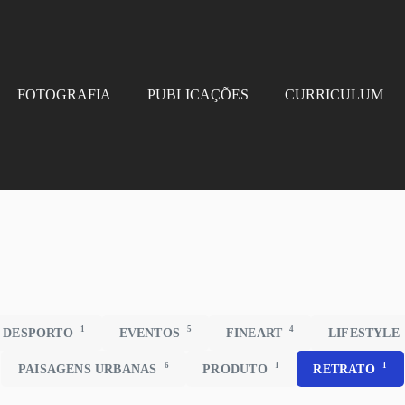
FOTOGRAFIA
PUBLICAÇÕES
CURRICULUM
1
5
4
DESPORTO
EVENTOS
FINEART
LIFESTYLE
6
1
1
PAISAGENS URBANAS
PRODUTO
RETRATO