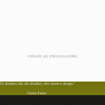
CHEGOU AO FIM DA GALERIA
Os detalhes não são detalhes, eles fazem o design."
Charles Eames